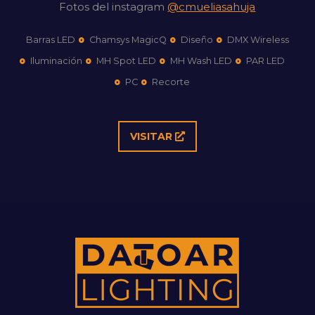
Fotos del instagram
@cmueliasahuja
Barras LED
Chamsys MagicQ
Diseño
DMX Wireless
Iluminación
MH Spot LED
MH Wash LED
PAR LED
PC
Recorte
VISITAR