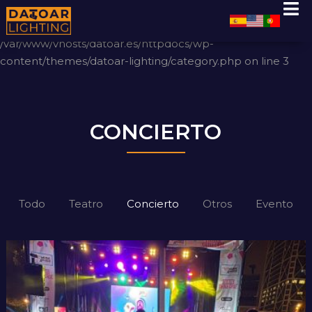
Warning
: Undefined array key "type" in
/var/www/vhosts/datoar.es/httpdocs/wp-
content/themes/datoar-lighting/category.php
on line
3
CONCIERTO
Todo
Teatro
Concierto
Otros
Evento